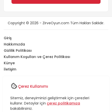
Copyright © 2026 - ZirveOyun.com Tüm Hakları Saklıdır.
Giriş
Hakkımızda
Gizlilik Politikası
Kullanım Koşulları ve Çerez Politikası
Künye
İletişim
Sitemizde yer alan tüm içerikler
ZirveOyun'a
aittir
.
Bu içeriklerin
izinsiz olarak kopyalanması, paylaşılması veya herhangi bir
Çerez Kullanımı
şekilde kullanılması
kesinlikle yasaktır
.
Eğer yayımlanan bir içerik size ait olduğunu düşündüğünüz
Sitemiz, deneyiminizi geliştirmek için çerezleri
hakları ihlal ediyorsa,
iletişim
sayfamız
üzerinden veya
kullanır. Detaylar için
çerez politikamıza
info@zirveoyun.com
adresine e-posta göndererek bizimle
bakabilirsiniz.
iletişime geçebilirsiniz. Başvurular en geç
7 iş günü
içerisinde