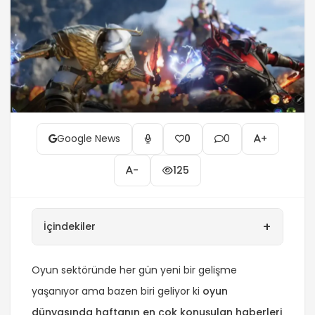
Google News
0
0
+
-
125
+
İçindekiler
Oyun sektöründe her gün yeni bir gelişme
yaşanıyor ama bazen biri geliyor ki
oyun
dünyasında haftanın en çok konuşulan haberleri