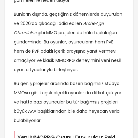
görmelerine neden oluyor.
Bunların dışında, geçtiğimiz dönemlerde duyurulan
ve 2026’da çıkacağı iddia edilen
ArcheAge
Chronicles
gibi MMO projeleri de hâlâ topluluğun
gündeminde. Bu oyunlar, oyuncuların hem PvE
hem de PvP odaklı içerik arayışına yanıt vermeyi
amaçlıyor ve klasik MMORPG deneyimini yeni nesil
oyun altyapılarıyla birleştiriyor.
Bu geniş projeler arasında bazen bağımsız stüdyo
MMOsu gibi küçük ölçekli oyunlar da dikkat çekiyor
ve hatta bazı oyuncular bu tür bağımsız projeleri
büyük AAA başlıklarından bile daha heyecan verici
bulabiliyorlar.
Yeni MMORPG Oyunu Duyuruldu: Peki