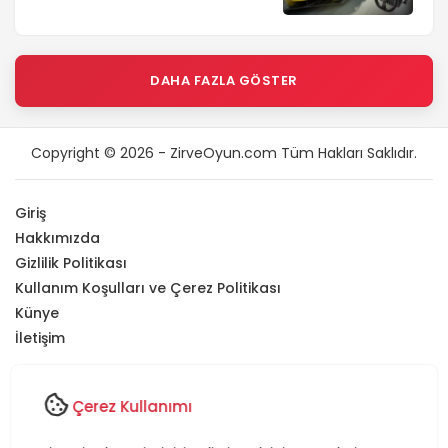
DAHA FAZLA GÖSTER
Copyright © 2026 - ZirveOyun.com Tüm Hakları Saklıdır.
Giriş
Hakkımızda
Gizlilik Politikası
Kullanım Koşulları ve Çerez Politikası
Künye
İletişim
Sitemizde yer alan tüm içerikler
ZirveOyun'a
aittir
.
Bu içeriklerin
izinsiz olarak kopyalanması, paylaşılması veya herhangi bir
Çerez Kullanımı
şekilde kullanılması
kesinlikle yasaktır
.
Eğer yayımlanan bir içerik size ait olduğunu düşündüğünüz