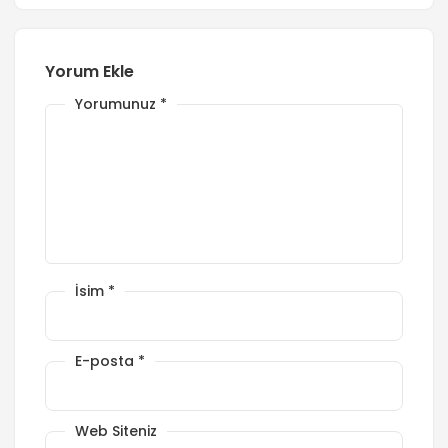
Yorum Ekle
Yorumunuz
*
İsim
*
E-posta
*
Web Siteniz