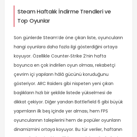
Steam Haftalık İndirme Trendleri ve
Top Oyunlar
Son günlerde Steam’de öne çıkan liste, oyuncuların
hangi oyunlara daha fazla ilgi gösterdiğini ortaya
koyuyor. Özellikle Counter‑Strike 2’nin hafta
boyunca en çok indirilen oyun olması, rekabetçi
çevrim içi yapıların hâlâ gücünü koruduğunu
gösteriyor. ARC Raiders gibi nispeten yeni çıkan
başlıkların hızlı bir şekilde listede yükselmesi de
dikkat çekiyor. Diğer yandan Battlefield 6 gibi büyük
yapımların ilk beş içinde yer alması, hem FPS
oyuncularının taleplerini hem de popüler oyunların
dinamizmini ortaya koyuyor. Bu tür veriler, haftanın