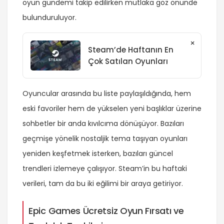
oyun gündemi takip edilirken mutlaka göz önünde
bulunduruluyor.
×
Steam’de Haftanın En
Çok Satılan Oyunları
Oyuncular arasında bu liste paylaşıldığında, hem
eski favoriler hem de yükselen yeni başlıklar üzerine
sohbetler bir anda kıvılcıma dönüşüyor. Bazıları
geçmişe yönelik nostaljik tema taşıyan oyunları
yeniden keşfetmek isterken, bazıları güncel
trendleri izlemeye çalışıyor. Steam’in bu haftaki
verileri, tam da bu iki eğilimi bir araya getiriyor.
Epic Games Ücretsiz Oyun Fırsatı ve