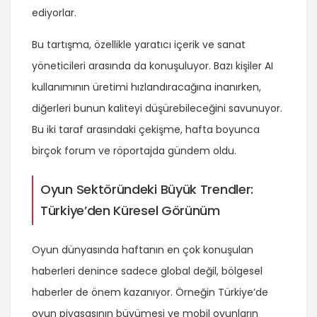
ediyorlar.
Bu tartışma, özellikle yaratıcı içerik ve sanat
yöneticileri arasında da konuşuluyor. Bazı kişiler AI
kullanımının üretimi hızlandıracağına inanırken,
diğerleri bunun kaliteyi düşürebileceğini savunuyor.
Bu iki taraf arasındaki çekişme, hafta boyunca
birçok forum ve röportajda gündem oldu.
Oyun Sektöründeki Büyük Trendler:
Türkiye’den Küresel Görünüm
Oyun dünyasında haftanın en çok konuşulan
haberleri denince sadece global değil, bölgesel
haberler de önem kazanıyor. Örneğin Türkiye’de
oyun piyasasının büyümesi ve mobil oyunların