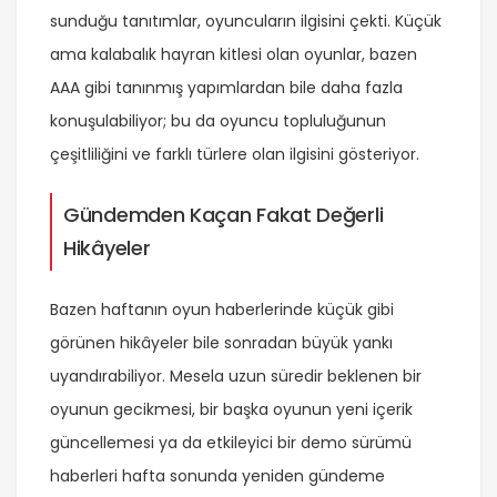
sunduğu tanıtımlar, oyuncuların ilgisini çekti. Küçük
ama kalabalık hayran kitlesi olan oyunlar, bazen
AAA gibi tanınmış yapımlardan bile daha fazla
konuşulabiliyor; bu da oyuncu topluluğunun
çeşitliliğini ve farklı türlere olan ilgisini gösteriyor.
Gündemden Kaçan Fakat Değerli
Hikâyeler
Bazen haftanın oyun haberlerinde küçük gibi
görünen hikâyeler bile sonradan büyük yankı
uyandırabiliyor. Mesela uzun süredir beklenen bir
oyunun gecikmesi, bir başka oyunun yeni içerik
güncellemesi ya da etkileyici bir demo sürümü
haberleri hafta sonunda yeniden gündeme