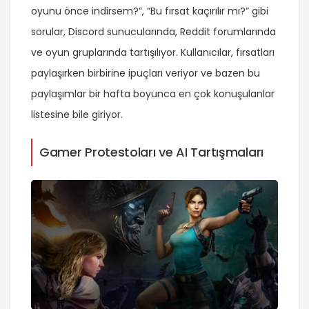
oyunu önce indirsem?”, “Bu fırsat kaçırılır mı?” gibi
sorular, Discord sunucularında, Reddit forumlarında
ve oyun gruplarında tartışılıyor. Kullanıcılar, fırsatları
paylaşırken birbirine ipuçları veriyor ve bazen bu
paylaşımlar bir hafta boyunca en çok konuşulanlar
listesine bile giriyor.
Gamer Protestoları ve AI Tartışmaları