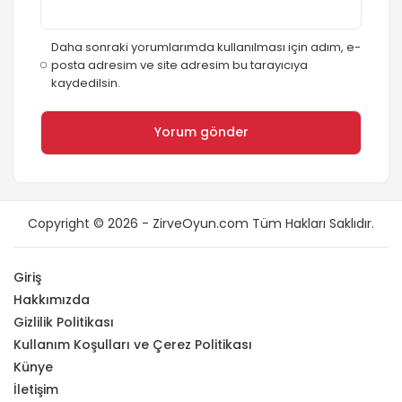
Daha sonraki yorumlarımda kullanılması için adım, e-
posta adresim ve site adresim bu tarayıcıya
kaydedilsin.
Copyright © 2026 - ZirveOyun.com Tüm Hakları Saklıdır.
Giriş
Hakkımızda
Gizlilik Politikası
Kullanım Koşulları ve Çerez Politikası
Künye
İletişim