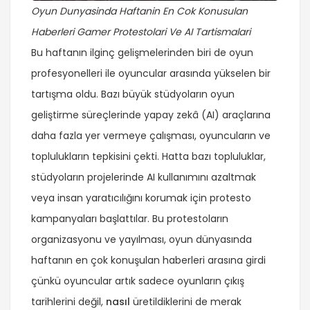
Oyun Dunyasinda Haftanin En Cok Konusulan
Haberleri Gamer Protestolari Ve AI Tartismalari
Bu haftanın ilginç gelişmelerinden biri de oyun
profesyonelleri ile oyuncular arasında yükselen bir
tartışma oldu. Bazı büyük stüdyoların oyun
geliştirme süreçlerinde yapay zekâ (AI) araçlarına
daha fazla yer vermeye çalışması, oyuncuların ve
toplulukların tepkisini çekti. Hatta bazı topluluklar,
stüdyoların projelerinde AI kullanımını azaltmak
veya insan yaratıcılığını korumak için protesto
kampanyaları başlattılar. Bu protestoların
organizasyonu ve yayılması, oyun dünyasında
haftanın en çok konuşulan haberleri arasına girdi
çünkü oyuncular artık sadece oyunların çıkış
tarihlerini değil,
nasıl
üretildiklerini de merak