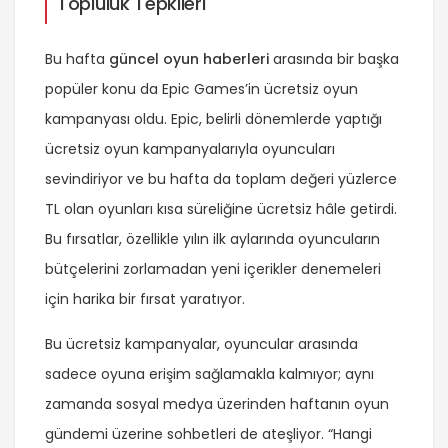
Topluluk Tepkileri
Bu hafta
güncel oyun haberleri
arasında bir başka
popüler konu da Epic Games’in ücretsiz oyun
kampanyası oldu. Epic, belirli dönemlerde yaptığı
ücretsiz oyun kampanyalarıyla oyuncuları
sevindiriyor ve bu hafta da toplam değeri yüzlerce
TL olan oyunları kısa süreliğine ücretsiz hâle getirdi.
Bu fırsatlar, özellikle yılın ilk aylarında oyuncuların
bütçelerini zorlamadan yeni içerikler denemeleri
için harika bir fırsat yaratıyor.
Bu ücretsiz kampanyalar, oyuncular arasında
sadece oyuna erişim sağlamakla kalmıyor; aynı
zamanda sosyal medya üzerinden haftanın oyun
gündemi üzerine sohbetleri de ateşliyor. “Hangi