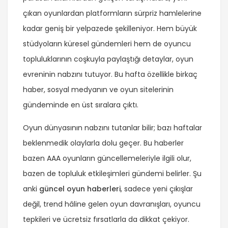
çıkan oyunlardan platformların sürpriz hamlelerine
kadar geniş bir yelpazede şekilleniyor. Hem büyük
stüdyoların küresel gündemleri hem de oyuncu
topluluklarının coşkuyla paylaştığı detaylar, oyun
evreninin nabzını tutuyor. Bu hafta özellikle birkaç
haber, sosyal medyanın ve oyun sitelerinin
gündeminde en üst sıralara çıktı.
Oyun dünyasının nabzını tutanlar bilir; bazı haftalar
beklenmedik olaylarla dolu geçer. Bu haberler
bazen AAA oyunların güncellemeleriyle ilgili olur,
bazen de topluluk etkileşimleri gündemi belirler. Şu
anki
güncel oyun haberleri
, sadece yeni çıkışlar
değil, trend hâline gelen oyun davranışları, oyuncu
tepkileri ve ücretsiz fırsatlarla da dikkat çekiyor.