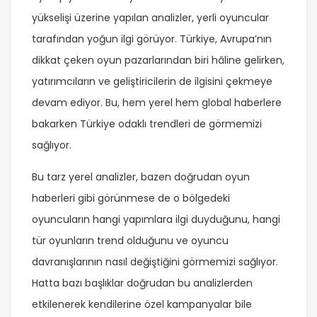
yükselişi üzerine yapılan analizler, yerli oyuncular
tarafından yoğun ilgi görüyor. Türkiye, Avrupa’nın
dikkat çeken oyun pazarlarından biri hâline gelirken,
yatırımcıların ve geliştiricilerin de ilgisini çekmeye
devam ediyor. Bu, hem yerel hem global haberlere
bakarken Türkiye odaklı trendleri de görmemizi
sağlıyor.
Bu tarz yerel analizler, bazen doğrudan oyun
haberleri gibi görünmese de o bölgedeki
oyuncuların hangi yapımlara ilgi duyduğunu, hangi
tür oyunların trend olduğunu ve oyuncu
davranışlarının nasıl değiştiğini görmemizi sağlıyor.
Hatta bazı başlıklar doğrudan bu analizlerden
etkilenerek kendilerine özel kampanyalar bile