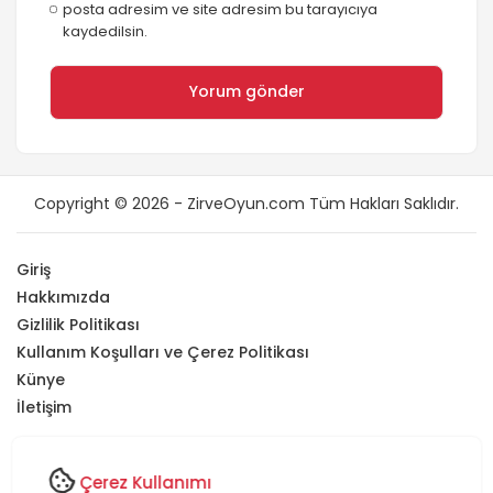
posta adresim ve site adresim bu tarayıcıya
kaydedilsin.
Copyright © 2026 - ZirveOyun.com Tüm Hakları Saklıdır.
Giriş
Hakkımızda
Gizlilik Politikası
Kullanım Koşulları ve Çerez Politikası
Künye
İletişim
Sitemizde yer alan tüm içerikler
ZirveOyun'a
aittir
.
Bu içeriklerin
izinsiz olarak kopyalanması, paylaşılması veya herhangi bir
Çerez Kullanımı
şekilde kullanılması
kesinlikle yasaktır
.