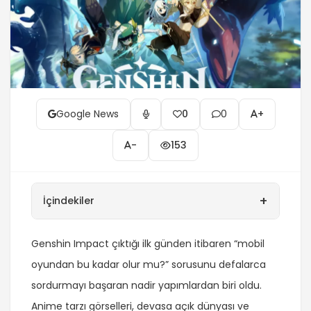
Google News
0
0
+
-
153
+
İçindekiler
Genshin Impact çıktığı ilk günden itibaren “mobil
oyundan bu kadar olur mu?” sorusunu defalarca
sordurmayı başaran nadir yapımlardan biri oldu.
Anime tarzı görselleri, devasa açık dünyası ve