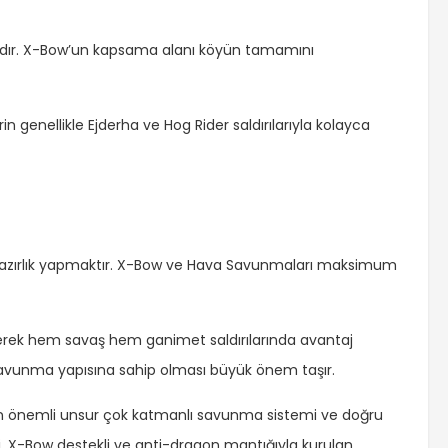
atadır. X-Bow’un kapsama alanı köyün tamamını
 genellikle Ejderha ve Hog Rider saldırılarıyla kolayca
azırlık yapmaktır. X-Bow ve Hava Savunmaları maksimum
rilerek hem savaş hem ganimet saldırılarında avantaj
savunma yapısına sahip olması büyük önem taşır.
en önemli unsur çok katmanlı savunma sistemi ve doğru
i, X-Bow destekli ve anti-dragon mantığıyla kurulan