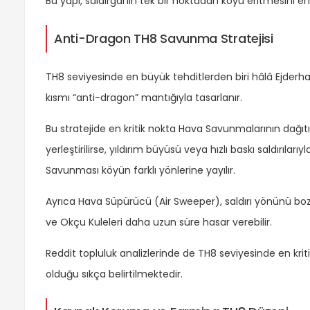
Bu yapı, saldırganın tek bir noktadan köyü eritmesini en
Anti-Dragon TH8 Savunma Stratejisi
TH8 seviyesinde en büyük tehditlerden biri hâlâ Ejderha
kısmı “anti-dragon” mantığıyla tasarlanır.
Bu stratejide en kritik nokta Hava Savunmalarının dağıtı
yerleştirilirse, yıldırım büyüsü veya hızlı baskı saldırıları
Savunması köyün farklı yönlerine yayılır.
Ayrıca Hava Süpürücü (Air Sweeper), saldırı yönünü boz
ve Okçu Kuleleri daha uzun süre hasar verebilir.
Reddit topluluk analizlerinde de TH8 seviyesinde en kri
olduğu sıkça belirtilmektedir.