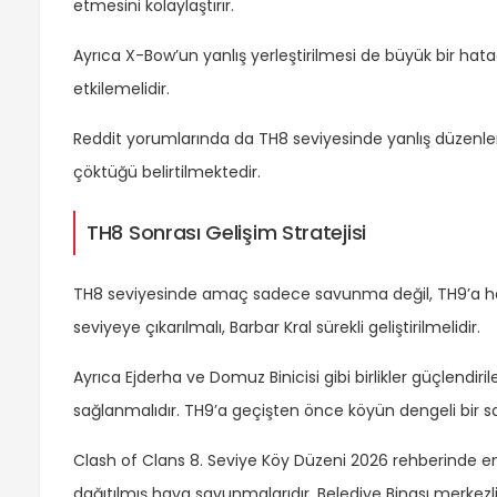
etmesini kolaylaştırır.
Ayrıca X-Bow’un yanlış yerleştirilmesi de büyük bir h
etkilemelidir.
Reddit yorumlarında da TH8 seviyesinde yanlış düzenlerin
çöktüğü belirtilmektedir.
TH8 Sonrası Gelişim Stratejisi
TH8 seviyesinde amaç sadece savunma değil, TH9’a h
seviyeye çıkarılmalı, Barbar Kral sürekli geliştirilmelidir.
Ayrıca Ejderha ve Domuz Binicisi gibi birlikler güçlendi
sağlanmalıdır. TH9’a geçişten önce köyün dengeli bir 
Clash of Clans 8. Seviye Köy Düzeni 2026 rehberinde 
dağıtılmış hava savunmalarıdır. Belediye Binası merkezl