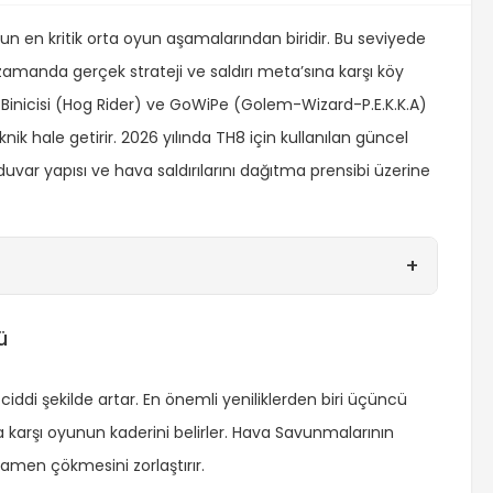
un en kritik orta oyun aşamalarından biridir. Bu seviyede
manda gerçek strateji ve saldırı meta’sına karşı köy
Binicisi (Hog Rider) ve GoWiPe (Golem-Wizard-P.E.K.K.A)
nik hale getirir. 2026 yılında TH8 için kullanılan güncel
duvar yapısı ve hava saldırılarını dağıtma prensibi üzerine
+
ü
ddi şekilde artar. En önemli yeniliklerden biri üçüncü
na karşı oyunun kaderini belirler. Hava Savunmalarının
mamen çökmesini zorlaştırır.