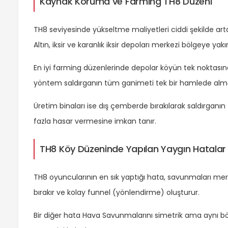
Kaynak Koruma ve Farming TH8 Düzeni
TH8 seviyesinde yükseltme maliyetleri ciddi şekilde arta
Altın, iksir ve karanlık iksir depoları merkezi bölgeye yakı
En iyi farming düzenlerinde depolar köyün tek noktasınd
yöntem saldırganın tüm ganimeti tek bir hamlede almas
Üretim binaları ise dış çemberde bırakılarak saldırga
fazla hasar vermesine imkan tanır.
TH8 Köy Düzeninde Yapılan Yaygın Hatalar
TH8 oyuncularının en sık yaptığı hata, savunmaları merk
bırakır ve kolay funnel (yönlendirme) oluşturur.
Bir diğer hata Hava Savunmalarını simetrik ama aynı bö