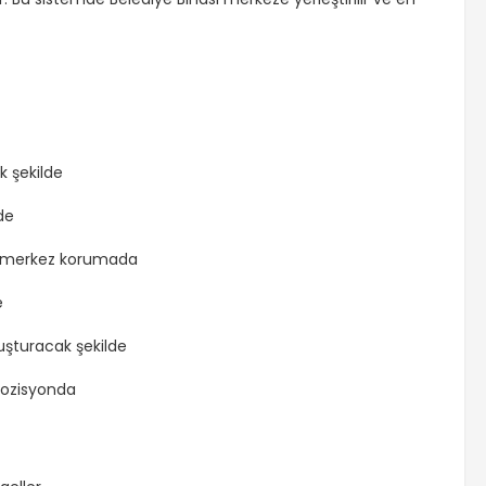
 şekilde
de
şı merkez korumada
e
uşturacak şekilde
pozisyonda