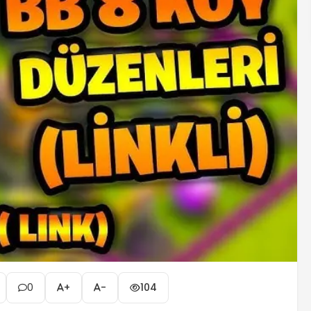
0
+
-
104