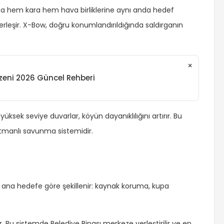
ma hem kara hem hava birliklerine aynı anda hedef
rleşir. X-Bow, doğru konumlandırıldığında saldırganın
×
üzeni 2026 Güncel Rehberi
sek seviye duvarlar, köyün dayanıklılığını artırır. Bu
atmanlı savunma sistemidir.
 ana hedefe göre şekillenir: kaynak koruma, kupa
şır. Bu sistemde Belediye Binası merkeze yerleştirilir ve en