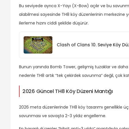
Bu seviyede ayrıca X-Yayı (X-Bow) açılır ve bu savun
alabilmesi sayesinde TH8 köy düzenlerinin merkezine ye
ilerleme hızını ciddi şekilde düşürür.
Clash of Clans 10. Seviye Köy D
Bunun yanında Bomb Tower, gelişmiş tuzaklar ve daha yük
nedenle TH8 artık “tek çekirdek savunma” değil, çok k
2026 Güncel TH8 Köy Düzeni Mantığı
2026 meta düzenlerinde TH8 köy tasarımı genellikle üç
savunması ve savaşta 2-3 yıldız engelleme.
En başarılı düzenler “hibrit anti-3 yıldız” mantığıyla çalı