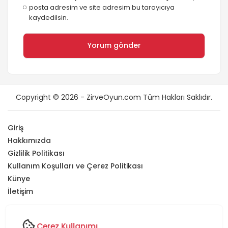
posta adresim ve site adresim bu tarayıcıya
kaydedilsin.
Copyright © 2026 - ZirveOyun.com Tüm Hakları Saklıdır.
Giriş
Hakkımızda
Gizlilik Politikası
Kullanım Koşulları ve Çerez Politikası
Künye
İletişim
Sitemizde yer alan tüm içerikler
ZirveOyun'a
aittir
.
Bu içeriklerin
izinsiz olarak kopyalanması, paylaşılması veya herhangi bir
Çerez Kullanımı