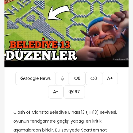
Google News
0
0
+
-
167
Clash of Clans’ta Belediye Binası 13 (TH13) seviyesi,
oyunun “endgame’e geçiş” yaptığı en kritik
aşamalardan biridir. Bu seviyede
Scattershot