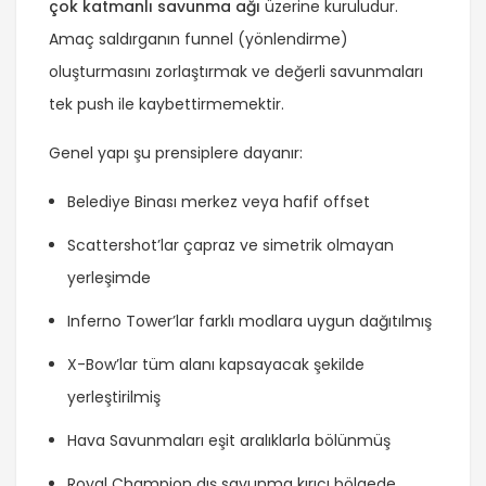
çok katmanlı savunma ağı
üzerine kuruludur.
Amaç saldırganın funnel (yönlendirme)
oluşturmasını zorlaştırmak ve değerli savunmaları
tek push ile kaybettirmemektir.
Genel yapı şu prensiplere dayanır:
Belediye Binası merkez veya hafif offset
Scattershot’lar çapraz ve simetrik olmayan
yerleşimde
Inferno Tower’lar farklı modlara uygun dağıtılmış
X-Bow’lar tüm alanı kapsayacak şekilde
yerleştirilmiş
Hava Savunmaları eşit aralıklarla bölünmüş
Royal Champion dış savunma kırıcı bölgede