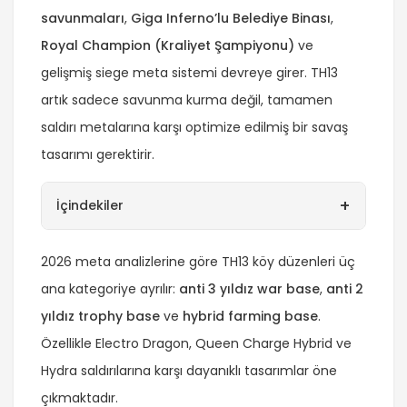
savunmaları
,
Giga Inferno’lu Belediye Binası
,
Royal Champion (Kraliyet Şampiyonu)
ve
gelişmiş siege meta sistemi devreye girer. TH13
artık sadece savunma kurma değil, tamamen
saldırı metalarına karşı optimize edilmiş bir savaş
tasarımı gerektirir.
+
İçindekiler
2026 meta analizlerine göre TH13 köy düzenleri üç
ana kategoriye ayrılır:
anti 3 yıldız war base
,
anti 2
yıldız trophy base
ve
hybrid farming base
.
Özellikle Electro Dragon, Queen Charge Hybrid ve
Hydra saldırılarına karşı dayanıklı tasarımlar öne
çıkmaktadır.